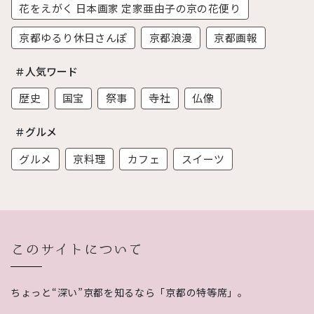
花をえがく 日本画家 定家亜由子の京の花便り
京都ゆるり休日さんぽ
京都浪漫
京都画報
＃人気ワード
歴史
国宝
祭事
寺社
仏像
＃グルメ
グルメ
京料理
カフェ
スイーツ
このサイトについて
ちょっと“深い”京都を知るなら「京都の特等席」。