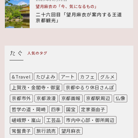
望月麻衣の「今、気になるもの」
二十六回目「望月麻衣が案内する王道
京都観光」
人気のタグ
&Travel
たびよみ
アート
カフェ
グルメ
上賀茂・金閣寺・御室
京都ゆるり休日さんぽ
京都市外
京都浪漫
京都画報
京都駅周辺
仏像
哲学の道・岡崎
四季
国宝
定家亜由子
嵯峨野・嵐山
工芸品
市内中心部・御所周辺
常盤貴子
旅行読売
望月麻衣