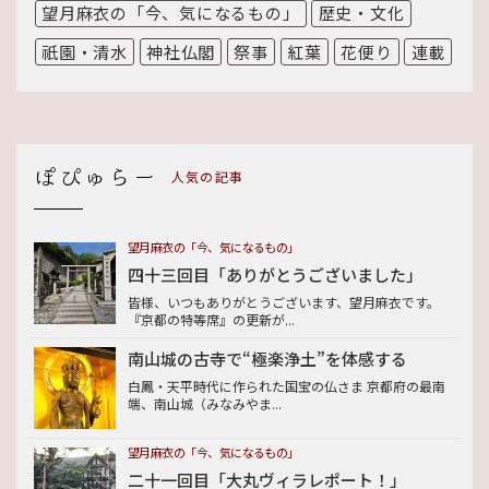
望月麻衣の「今、気になるもの」
歴史・文化
祇園・清水
神社仏閣
祭事
紅葉
花便り
連載
人気の記事
望月麻衣の「今、気になるもの」
四十三回目「ありがとうございました」
皆様、いつもありがとうございます、望月麻衣です。
『京都の特等席』の更新が...
南山城の古寺で“極楽浄土”を体感する
白鳳・天平時代に作られた国宝の仏さま 京都府の最南
端、南山城（みなみやま...
望月麻衣の「今、気になるもの」
二十一回目「大丸ヴィラレポート！」