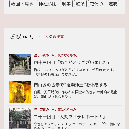
祇園・清水
神社仏閣
祭事
紅葉
花便り
連載
人気の記事
望月麻衣の「今、気になるもの」
四十三回目「ありがとうございました」
皆様、いつもありがとうございます、望月麻衣です。
『京都の特等席』の更新が...
南山城の古寺で“極楽浄土”を体感する
白鳳・天平時代に作られた国宝の仏さま 京都府の最南
端、南山城（みなみやま...
望月麻衣の「今、気になるもの」
二十一回目「大丸ヴィラレポート！」
今さらですが、このエッセイのテーマは、「今、気にな
るもの」です。そんなわ...