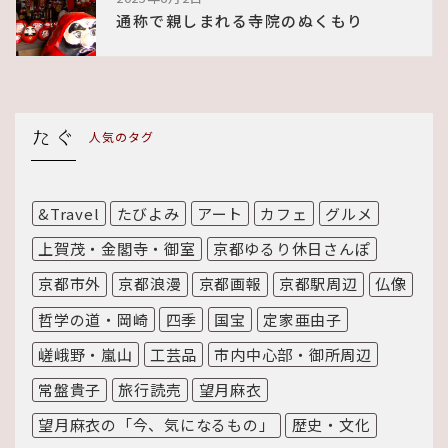
通称で親しまれる寺院のぬくもり
人気のタグ
&Travel
たびよみ
アート
カフェ
グルメ
上賀茂・金閣寺・御室
京都ゆるり休日さんぽ
京都市外
京都浪漫
京都画報
京都駅周辺
仏像
哲学の道・岡崎
四季
国宝
定家亜由子
嵯峨野・嵐山
工芸品
市内中心部・御所周辺
常盤貴子
旅行読売
望月麻衣
望月麻衣の「今、気になるもの」
歴史・文化