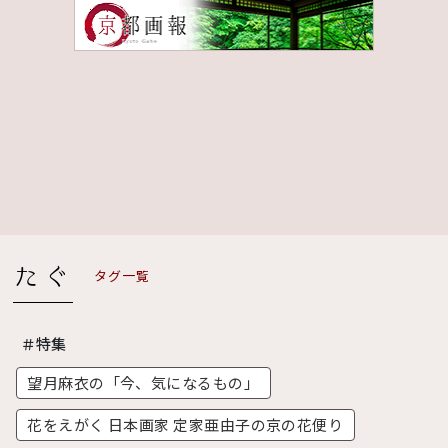
タグ一覧
＃特集
望月麻衣の「今、気になるもの」
花をえがく 日本画家 定家亜由子の京の花便り