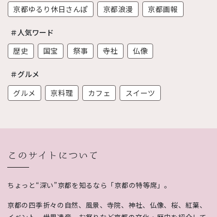
京都ゆるり休日さんぽ
京都浪漫
京都画報
＃人気ワード
歴史
国宝
祭事
寺社
仏像
＃グルメ
グルメ
京料理
カフェ
スイーツ
このサイトについて
ちょっと“深い”京都を知るなら「京都の特等席」。
京都の四季折々の自然、風景、寺院、神社、仏像、桜、紅葉、
イベント、世界遺産、お祭りなど京都の文化・歴史を紹介して