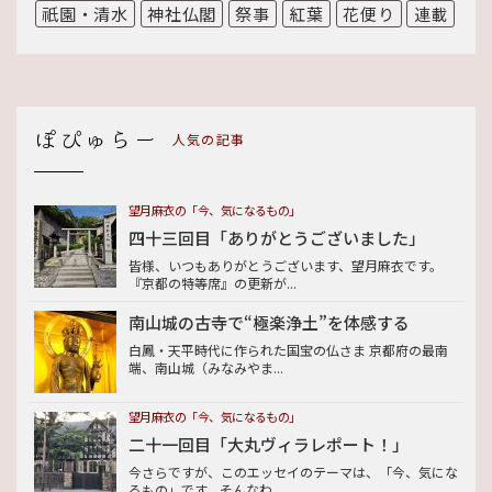
祇園・清水
神社仏閣
祭事
紅葉
花便り
連載
人気の記事
望月麻衣の「今、気になるもの」
四十三回目「ありがとうございました」
皆様、いつもありがとうございます、望月麻衣です。
『京都の特等席』の更新が...
南山城の古寺で“極楽浄土”を体感する
白鳳・天平時代に作られた国宝の仏さま 京都府の最南
端、南山城（みなみやま...
望月麻衣の「今、気になるもの」
二十一回目「大丸ヴィラレポート！」
今さらですが、このエッセイのテーマは、「今、気にな
るもの」です。そんなわ...