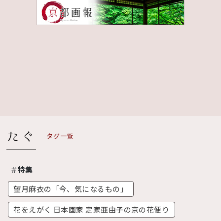
タグ一覧
＃特集
望月麻衣の「今、気になるもの」
花をえがく 日本画家 定家亜由子の京の花便り