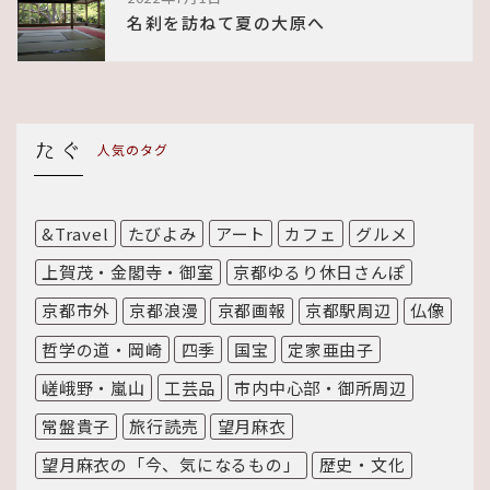
名刹を訪ねて夏の大原へ
人気のタグ
&Travel
たびよみ
アート
カフェ
グルメ
上賀茂・金閣寺・御室
京都ゆるり休日さんぽ
京都市外
京都浪漫
京都画報
京都駅周辺
仏像
哲学の道・岡崎
四季
国宝
定家亜由子
嵯峨野・嵐山
工芸品
市内中心部・御所周辺
常盤貴子
旅行読売
望月麻衣
望月麻衣の「今、気になるもの」
歴史・文化