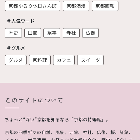
京都ゆるり休日さんぽ
京都浪漫
京都画報
＃人気ワード
歴史
国宝
祭事
寺社
仏像
＃グルメ
グルメ
京料理
カフェ
スイーツ
このサイトについて
ちょっと“深い”京都を知るなら「京都の特等席」。
京都の四季折々の自然、風景、寺院、神社、仏像、桜、紅葉、
イベント、世界遺産、お祭りなど京都の文化・歴史を紹介して