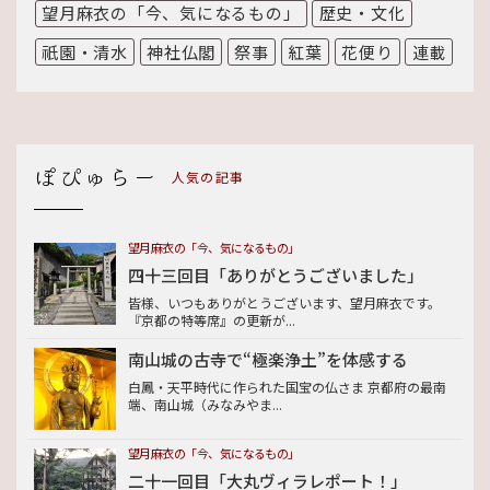
望月麻衣の「今、気になるもの」
歴史・文化
祇園・清水
神社仏閣
祭事
紅葉
花便り
連載
人気の記事
望月麻衣の「今、気になるもの」
四十三回目「ありがとうございました」
皆様、いつもありがとうございます、望月麻衣です。
『京都の特等席』の更新が...
南山城の古寺で“極楽浄土”を体感する
白鳳・天平時代に作られた国宝の仏さま 京都府の最南
端、南山城（みなみやま...
望月麻衣の「今、気になるもの」
二十一回目「大丸ヴィラレポート！」