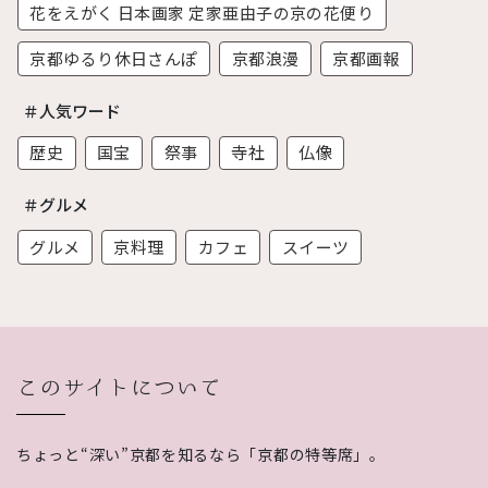
花をえがく 日本画家 定家亜由子の京の花便り
京都ゆるり休日さんぽ
京都浪漫
京都画報
＃人気ワード
歴史
国宝
祭事
寺社
仏像
＃グルメ
グルメ
京料理
カフェ
スイーツ
このサイトについて
ちょっと“深い”京都を知るなら「京都の特等席」。