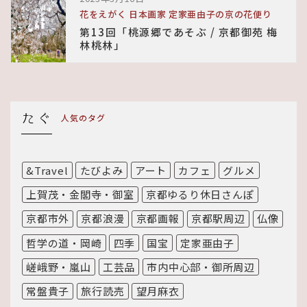
花をえがく 日本画家 定家亜由子の京の花便り
第13回「桃源郷であそぶ / 京都御苑 梅
林桃林」
人気のタグ
&Travel
たびよみ
アート
カフェ
グルメ
上賀茂・金閣寺・御室
京都ゆるり休日さんぽ
京都市外
京都浪漫
京都画報
京都駅周辺
仏像
哲学の道・岡崎
四季
国宝
定家亜由子
嵯峨野・嵐山
工芸品
市内中心部・御所周辺
常盤貴子
旅行読売
望月麻衣