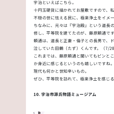
宇治といえばこちら。
十円玉硬貨に描かれてお屋敷ですので、
不穏の世に怯える民に、極楽浄土をイメ
ちなみに、元々は『宇治殿』という道長
修し、平等院を建てたのが、藤原頼通で
頼通は、道長と正妻・倫子との長男で、
泣していた田鶴（たず）くんです。（7/2
これまでは、藤原頼通と聞いてもピンと
か身近に感じるというのも嬉しいですね
現代も何かと世知辛いもの。
ぜひ、平等院を訪れて、極楽浄土を感じ
10. 宇治市源氏物語ミュージアム