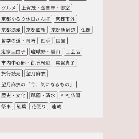
グルメ
上賀茂・金閣寺・御室
京都ゆるり休日さんぽ
京都市外
京都浪漫
京都画報
京都駅周辺
仏像
哲学の道・岡崎
四季
国宝
定家亜由子
嵯峨野・嵐山
工芸品
市内中心部・御所周辺
常盤貴子
旅行読売
望月麻衣
望月麻衣の「今、気になるもの」
歴史・文化
祇園・清水
神社仏閣
祭事
紅葉
花便り
連載