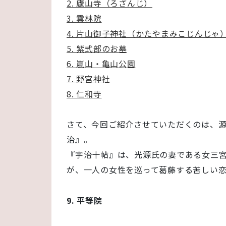
2. 廬山寺（ろざんじ）
3. 雲林院
4. 片山御子神社（かたやまみこじんじゃ
5. 紫式部のお墓
6. 嵐山・亀山公園
7. 野宮神社
8. 仁和寺
さて、今回ご紹介させていただくのは、
治』。
『宇治十帖』は、光源氏の妻である女三
が、一人の女性を巡って葛藤する苦しい恋
9. 平等院