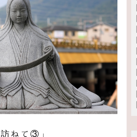
を訪ねて③」