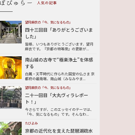
人気の記事
望月麻衣の「今、気になるもの」
四十三回目「ありがとうございま
した」
皆様、いつもありがとうございます、望月
麻衣です。『京都の特等席』の更新が...
南山城の古寺で“極楽浄土”を体感
する
白鳳・天平時代に作られた国宝の仏さま 京
都府の最南端、南山城（みなみやま...
望月麻衣の「今、気になるもの」
二十一回目「大丸ヴィラレポー
ト！」
今さらですが、このエッセイのテーマは、
「今、気になるもの」です。そんなわ...
たびよみ
京都の近代化を支えた琵琶湖疏水