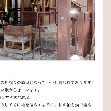
。
丑の刻詣りの原型となった……と言われております
った歌からきています。
くに 袖ぞぬれぬる』
棹のしずくに袖を濡らすように、私の袖も涙で濡ら