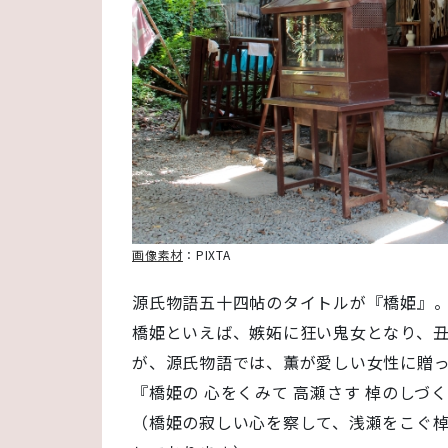
画像素材
：PIXTA
源氏物語五十四帖のタイトルが『橋姫』
橋姫といえば、嫉妬に狂い鬼女となり、
が、源氏物語では、薫が愛しい女性に贈
『橋姫の 心をくみて 高瀬さす 棹のしづ
（橋姫の寂しい心を察して、浅瀬をこぐ