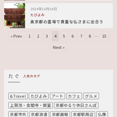
2024年10月16日
たびよみ
奥京都の霊場で貴重な仏さまに出合う
« Prev
1
2
3
4
5
6
7
8
…
15
Next »
人気のタグ
&Travel
たびよみ
アート
カフェ
グルメ
上賀茂・金閣寺・御室
京都ゆるり休日さんぽ
京都市外
京都浪漫
京都画報
京都駅周辺
仏像