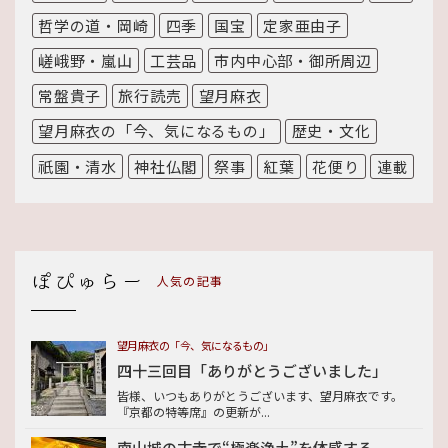
哲学の道・岡崎
四季
国宝
定家亜由子
嵯峨野・嵐山
工芸品
市内中心部・御所周辺
常盤貴子
旅行読売
望月麻衣
望月麻衣の「今、気になるもの」
歴史・文化
祇園・清水
神社仏閣
祭事
紅葉
花便り
連載
人気の記事
望月麻衣の「今、気になるもの」
四十三回目「ありがとうございました」
皆様、いつもありがとうございます、望月麻衣です。
『京都の特等席』の更新が...
南山城の古寺で“極楽浄土”を体感する