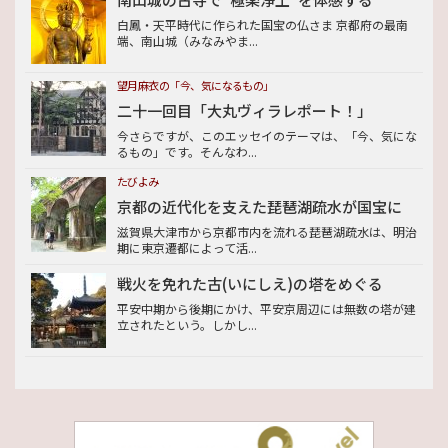
白鳳・天平時代に作られた国宝の仏さま 京都府の最南
端、南山城（みなみやま...
望月麻衣の「今、気になるもの」
二十一回目「大丸ヴィラレポート！」
今さらですが、このエッセイのテーマは、「今、気にな
るもの」です。そんなわ...
たびよみ
京都の近代化を支えた琵琶湖疏水が国宝に
滋賀県大津市から京都市内を流れる琵琶湖疏水は、明治
期に東京遷都によって活...
戦火を免れた古(いにしえ)の塔をめぐる
平安中期から後期にかけ、平安京周辺には無数の塔が建
立されたという。しかし...