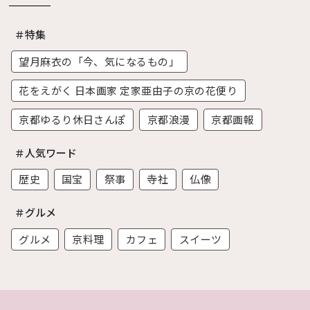
＃特集
望月麻衣の「今、気になるもの」
花をえがく 日本画家 定家亜由子の京の花便り
京都ゆるり休日さんぽ
京都浪漫
京都画報
＃人気ワード
歴史
国宝
祭事
寺社
仏像
＃グルメ
グルメ
京料理
カフェ
スイーツ