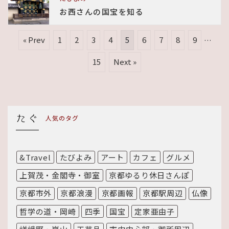
お西さんの国宝を知る
« Prev
1
2
3
4
5
6
7
8
9
…
15
Next »
人気のタグ
&Travel
たびよみ
アート
カフェ
グルメ
上賀茂・金閣寺・御室
京都ゆるり休日さんぽ
京都市外
京都浪漫
京都画報
京都駅周辺
仏像
哲学の道・岡崎
四季
国宝
定家亜由子