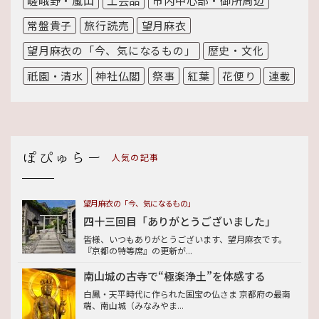
嵯峨野・嵐山
工芸品
市内中心部・御所周辺
常盤貴子
旅行読売
望月麻衣
望月麻衣の「今、気になるもの」
歴史・文化
祇園・清水
神社仏閣
祭事
紅葉
花便り
連載
人気の記事
望月麻衣の「今、気になるもの」
四十三回目「ありがとうございました」
皆様、いつもありがとうございます、望月麻衣です。
『京都の特等席』の更新が...
南山城の古寺で“極楽浄土”を体感する
白鳳・天平時代に作られた国宝の仏さま 京都府の最南
端、南山城（みなみやま...