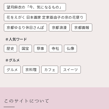
望月麻衣の「今、気になるもの」
花をえがく 日本画家 定家亜由子の京の花便り
京都ゆるり休日さんぽ
京都浪漫
京都画報
＃人気ワード
歴史
国宝
祭事
寺社
仏像
＃グルメ
グルメ
京料理
カフェ
スイーツ
このサイトについて