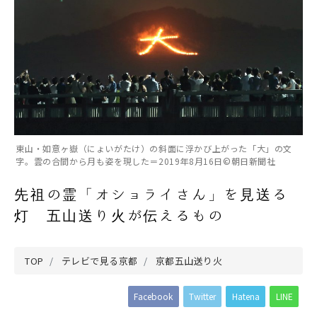
東山・如意ヶ嶽（にょいがたけ）の斜面に浮かび上がった「大」の文
字。雲の合間から月も姿を現した＝2019年8月16日©朝日新聞社
先祖の霊「オショライさん」を見送る
灯 五山送り火が伝えるもの
TOP
テレビで見る京都
京都五山送り火
Facebook
Twitter
Hatena
LINE