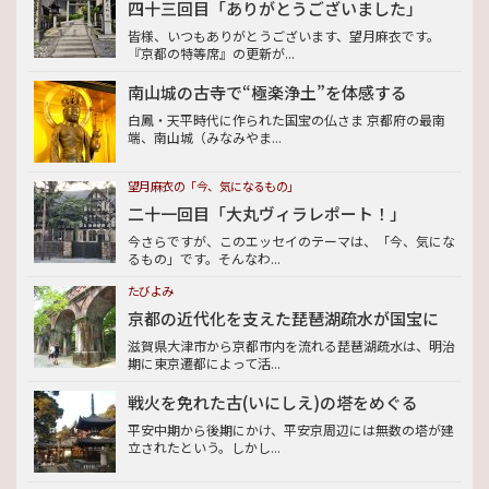
四十三回目「ありがとうございました」
皆様、いつもありがとうございます、望月麻衣です。
『京都の特等席』の更新が...
南山城の古寺で“極楽浄土”を体感する
白鳳・天平時代に作られた国宝の仏さま 京都府の最南
端、南山城（みなみやま...
望月麻衣の「今、気になるもの」
二十一回目「大丸ヴィラレポート！」
今さらですが、このエッセイのテーマは、「今、気にな
るもの」です。そんなわ...
たびよみ
京都の近代化を支えた琵琶湖疏水が国宝に
滋賀県大津市から京都市内を流れる琵琶湖疏水は、明治
期に東京遷都によって活...
戦火を免れた古(いにしえ)の塔をめぐる
平安中期から後期にかけ、平安京周辺には無数の塔が建
立されたという。しかし...