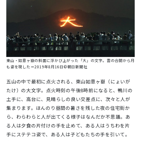
東山・如意ヶ嶽の斜面に浮かび上がった「大」の文字。雲の合間から月
も姿を現した＝2019年8月16日©朝日新聞社
五山の中で最初に点火される、東山如意ヶ嶽（にょいが
たけ）の大文字。点火時刻の午後8時前になると、鴨川の
土手に、高台に、見晴らしの良い交差点に、次々と人が
集まります。ほんのり昼間の暑さを残した夜の住宅街か
ら、わらわらと人が出てくる様子はなんだか不思議。あ
る人は夕食の片付けの手を止めて、ある人はうちわを片
手にステテコ姿で、ある人は子どもたちの手を引いて。