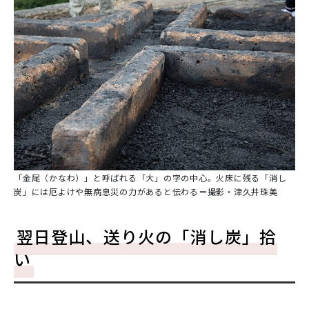
「金尾（かなわ）」と呼ばれる「大」の字の中心。火床に残る「消し
炭」には厄よけや無病息災の力があると伝わる＝撮影・津久井珠美
翌日登山、送り火の「消し炭」拾
い