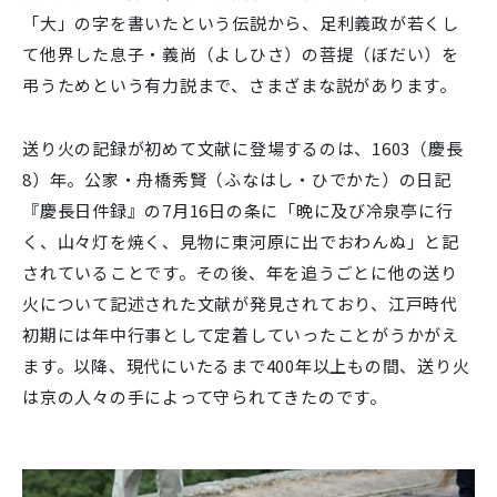
「大」の字を書いたという伝説から、足利義政が若くし
て他界した息子・義尚（よしひさ）の菩提（ぼだい）を
弔うためという有力説まで、さまざまな説があります。
送り火の記録が初めて文献に登場するのは、1603（慶長
8）年。公家・舟橋秀賢（ふなはし・ひでかた）の日記
『慶長日件録』の7月16日の条に「晩に及び冷泉亭に行
く、山々灯を焼く、見物に東河原に出でおわんぬ」と記
されていることです。その後、年を追うごとに他の送り
火について記述された文献が発見されており、江戸時代
初期には年中行事として定着していったことがうかがえ
ます。以降、現代にいたるまで400年以上もの間、送り火
は京の人々の手によって守られてきたのです。