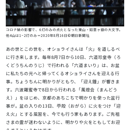
コロナ禍の影響で、6灯のみの点火となった東山・如意ヶ嶽の大文字。
他4山は1~2灯のみ＝2020年8月16日©朝日新聞社
あの世とこの世を、オショライさんは「火」を道しるべ
に行き来します。毎年8月7日から10日、六道珍皇寺（ろ
くどうちんのうじ）で行われる「六道まいり」は、お盆
に私たちの元へと帰ってくるオショライさんを迎える行
事。ちょうちんに明かりがともり、「迎え鐘」が響きま
す。六波羅蜜寺で8日から行われる「萬燈会（まんどう
え）」をはじめ、京都のあちこちで明かりを使った盆行
事が。盆の入りの13日、苧殻（おがら）に火をつけ「迎
え火」とする風習を、今でも行う家もあります。ご先祖
さまの霊が迷わないように、明かりや火をともしてお迎