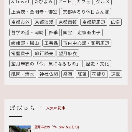
&Travel
たびよみ
アート
カフェ
グルメ
上賀茂・金閣寺・御室
京都ゆるり休日さんぽ
京都市外
京都浪漫
京都画報
京都駅周辺
仏像
哲学の道・岡崎
四季
国宝
定家亜由子
嵯峨野・嵐山
工芸品
市内中心部・御所周辺
常盤貴子
旅行読売
望月麻衣
望月麻衣の「今、気になるもの」
歴史・文化
祇園・清水
神社仏閣
祭事
紅葉
花便り
連載
人気の記事
望月麻衣の「今、気になるもの」