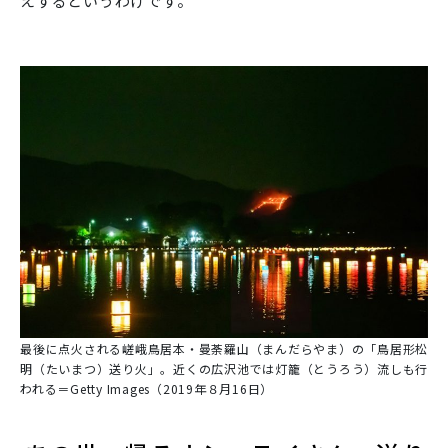
えするというわけです。
最後に点火される嵯峨鳥居本・曼荼羅山（まんだらやま）の「鳥居形松
明（たいまつ）送り火」。近くの広沢池では灯籠（とうろう）流しも行
われる＝Getty Images（2019年８月16日）