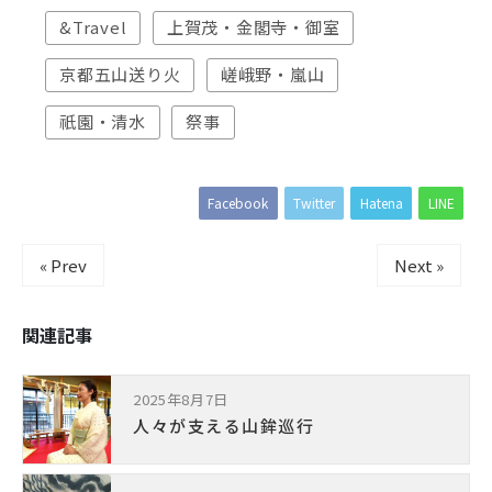
&Travel
上賀茂・金閣寺・御室
京都五山送り火
嵯峨野・嵐山
祇園・清水
祭事
Facebook
Twitter
Hatena
LINE
« Prev
Next »
関連記事
2025年8月7日
人々が支える山鉾巡行