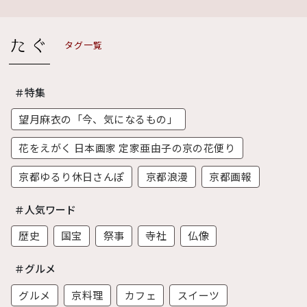
タグ一覧
＃特集
望月麻衣の「今、気になるもの」
花をえがく 日本画家 定家亜由子の京の花便り
京都ゆるり休日さんぽ
京都浪漫
京都画報
＃人気ワード
歴史
国宝
祭事
寺社
仏像
＃グルメ
グルメ
京料理
カフェ
スイーツ